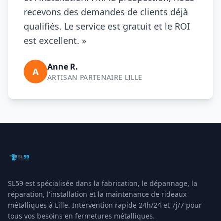
recevons des demandes de clients déjà
qualifiés. Le service est gratuit et le ROI
est excellent. »
Anne R.
A
ARTISAN PARTENAIRE
LILLE
SL59
est spécialisée dans la fabrication, le dépannage, la
réparation, l'installation et la maintenance de rideaux
métalliques à
Lille
. Intervention rapide 24h/24 et 7j/7 pour
tous vos besoins en fermetures métalliques.