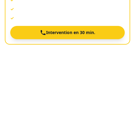
Agréé toutes assurances
✓
Devis gratuit avant intervention
✓
Intervention en 30 min.