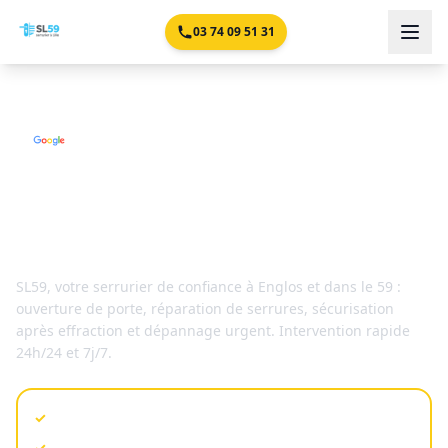
03 74 09 51 31
4,9/5 -
Serrurier n°1 à
Englos
Serrurier
Englos
SL59
, votre serrurier de confiance à
Englos
et dans le 59
:
ouverture de porte, réparation de serrures, sécurisation
après effraction et dépannage urgent. Intervention rapide
24h/24 et 7j/7.
Besoin d'un serrurier en urgence ?
✓
Chez vous en 30 min
✓