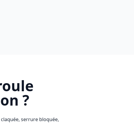
roule
ion ?
 claquée, serrure bloquée,