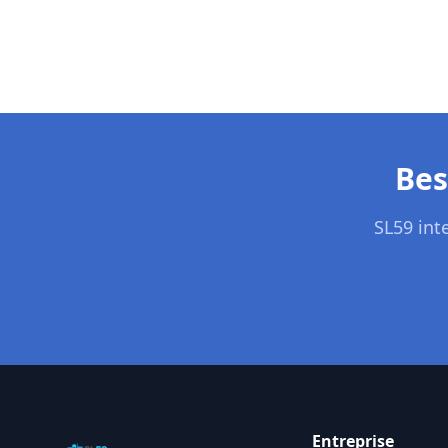
Bes
SL59
int
Entreprise