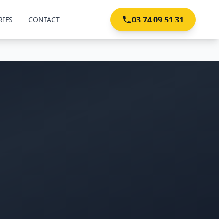
03 74 09 51 31
RIFS
CONTACT