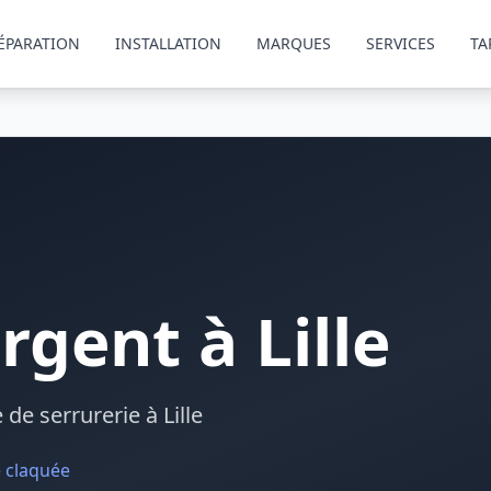
ÉPARATION
INSTALLATION
MARQUES
SERVICES
TA
rgent
à
Lille
e serrurerie à Lille
 claquée