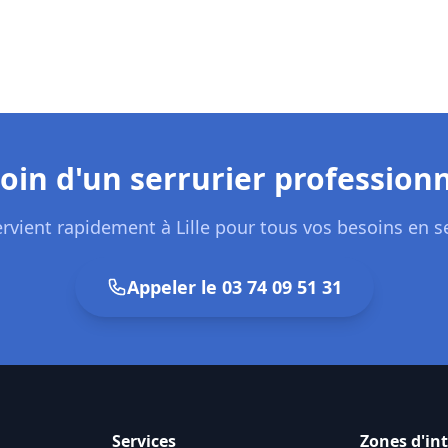
oin d'un serrurier professionn
ervient rapidement à
Lille
pour tous vos besoins en se
Appeler le
03 74 09 51 31
Services
Zones d'in