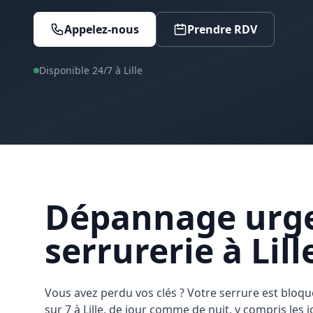
Appelez-nous
Prendre RDV
Disponible 24/7 à
Lille
Dépannage urge
serrurerie à Lill
Vous avez perdu vos clés ? Votre serrure est bloqué
sur 7 à Lille, de jour comme de nuit, y compris les 