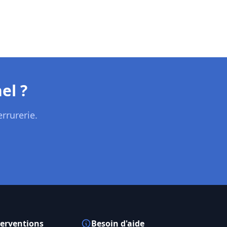
el ?
rrurerie.
terventions
Besoin d'aide