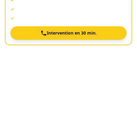
Agréé toutes assurances
✓
Devis gratuit avant intervention
✓
Intervention en 30 min.