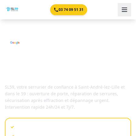
03 74 09 51 31
4,9/5 -
Serrurier n°1 à
Saint-André-lez-Lille
Serrurier
Saint-André-lez-Lille
SL59
, votre serrurier de confiance à
Saint-André-lez-Lille
et
dans le 59
: ouverture de porte, réparation de serrures,
sécurisation après effraction et dépannage urgent.
Intervention rapide 24h/24 et 7j/7.
Besoin d'un serrurier en urgence ?
✓
Chez vous en 30 min
✓