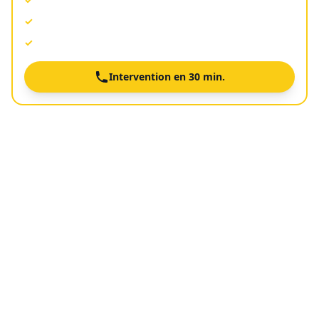
Agréé toutes assurances
✓
Devis gratuit avant intervention
✓
Intervention en 30 min.